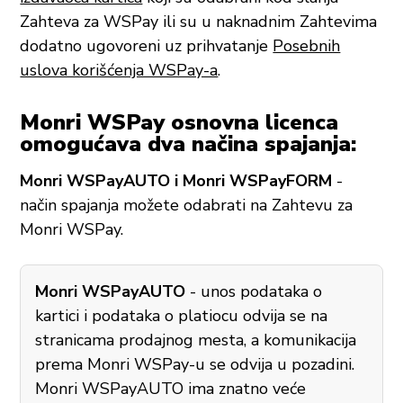
Zahteva za WSPay ili su u naknadnim Zahtevima
dodatno ugovoreni uz prihvatanje
Posebnih
uslova korišćenja WSPay-a
.
Monri WSPay osnovna licenca
omogućava dva načina spajanja:
Monri WSPayAUTO i Monri WSPayFORM
-
način spajanja možete odabrati na Zahtevu za
Monri WSPay.
Monri WSPayAUTO
- unos podataka o
kartici i podataka o platiocu odvija se na
stranicama prodajnog mesta, a komunikacija
prema Monri WSPay-u se odvija u pozadini.
Monri WSPayAUTO ima znatno veće