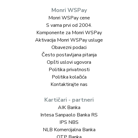
Monri WSPay
Monri WSPay cene
S vama prvi od 2004.
Komponente za Monri WSPay
Aktivacija Monri WSPay usluge
Obavezni podaci
Često postavljana pitanja
Opšti uslovi ugovora
Politika privatnosti
Politika kolačića
Kontaktirajte nas
Kartičari - partneri
AIK Banka
Intesa Sanpaolo Banka RS
IPS NBS
NLB Komercijalna Banka
OTP Banka