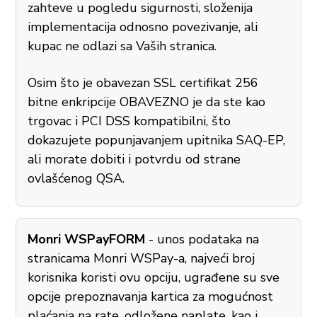
zahteve u pogledu sigurnosti, složenija
implementacija odnosno povezivanje, ali
kupac ne odlazi sa Vaših stranica.
Osim što je obavezan SSL certifikat 256
bitne enkripcije OBAVEZNO je da ste kao
trgovac i PCI DSS kompatibilni, što
dokazujete popunjavanjem upitnika SAQ-EP,
ali morate dobiti i potvrdu od strane
ovlašćenog QSA.
Monri WSPayFORM
- unos podataka na
stranicama Monri WSPay-a, najveći broj
korisnika koristi ovu opciju, ugrađene su sve
opcije prepoznavanja kartica za mogućnost
plaćanja na rate, odložene naplate, kao i