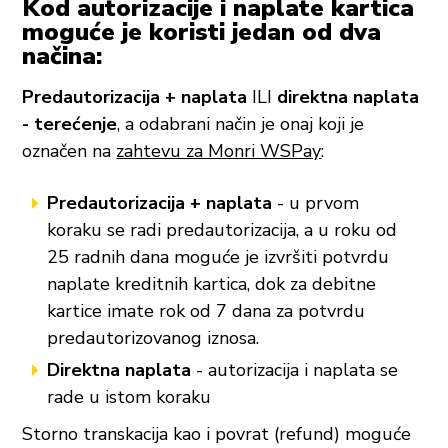
Kod autorizacije i naplate kartica
moguće je koristi jedan od dva
načina:
Predautorizacija + naplata
ILI
direktna naplata
- terećenje
, a odabrani način je onaj koji je
označen na
zahtevu za Monri WSPay
:
Predautorizacija + naplata
- u prvom
koraku se radi predautorizacija, a u roku od
25 radnih dana moguće je izvršiti potvrdu
naplate kreditnih kartica, dok za debitne
kartice imate rok od 7 dana za potvrdu
predautorizovanog iznosa.
Direktna naplata
- autorizacija i naplata se
rade u istom koraku
Storno transkacija kao i povrat (refund) moguće