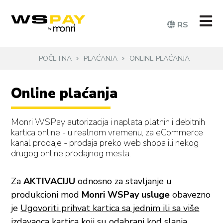
RS
POČETNA
PLAĆANJA
ONLINE PLAĆANJA
Online plaćanja
Monri WSPay autorizacija i naplata platnih i debitnih
kartica online - u realnom vremenu, za eCommerce
kanal prodaje - prodaja preko web shopa ili nekog
drugog online prodajnog mesta.
Za
AKTIVACIJU
odnosno za stavljanje u
produkcioni mod
Monri WSPay usluge
obavezno
je
Ugovoriti prihvat kartica sa jednim ili sa više
izdavaoca kartica
koji su odabrani kod slanja