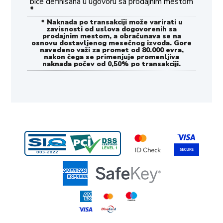
biće definisana u ugovoru sa prodajnim mestom
*
* Naknada po transakciji može varirati u
zavisnosti od uslova dogovorenih sa
prodajnim mestom, a obračunava se na
osnovu dostavljenog mesečnog izvoda. Gore
navedeno važi za promet od 80.000 evra,
nakon čega se primenjuje promenljiva
naknada počev od 0,50% po transakciji.