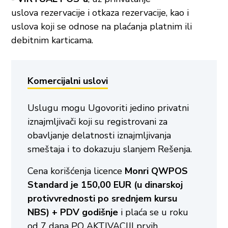
uslova rezervacije i otkaza rezervacije, kao i
uslova koji se odnose na plaćanja platnim ili
debitnim karticama.
Komercijalni uslovi
Uslugu mogu Ugovoriti jedino privatni
iznajmljivači koji su registrovani za
obavljanje delatnosti iznajmljivanja
smeštaja i to dokazuju slanjem Rešenja.
Cena korišćenja licence
Monri QWPOS
Standard je 150,00 EUR (u dinarskoj
protivvrednosti po srednjem kursu
NBS) + PDV godišnje
i plaća se u roku
od 7 dana PO AKTIVACIJI prvih