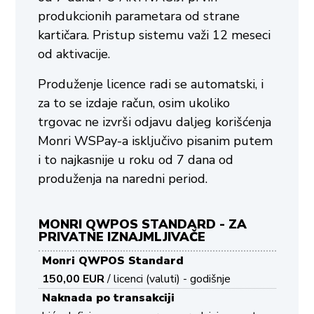
produkcionih parametara od strane
kartičara. Pristup sistemu važi 12 meseci
od aktivacije.
Produženje licence radi se automatski, i
za to se izdaje račun, osim ukoliko
trgovac ne izvrši odjavu daljeg korišćenja
Monri WSPay-a isključivo pisanim putem
i to najkasnije u roku od 7 dana od
produženja na naredni period.
MONRI QWPOS STANDARD - ZA
PRIVATNE IZNAJMLJIVAČE
Monri QWPOS Standard
150,00 EUR
/ licenci (valuti) - godišnje
Naknada po transakciji