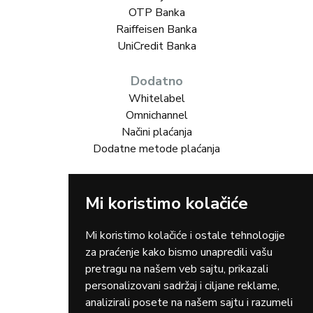
OTP Banka
Raiffeisen Banka
UniCredit Banka
Dodatno
Whitelabel
Omnichannel
Načini plaćanja
Dodatne metode plaćanja
Rešenja za Vas
Mi koristimo kolačiće
Online trgovina
Turizam
Gastro
Mi koristimo kolačiće i ostale tehnologije
Rent-a-car
za praćenje kako bismo unapredili vašu
Dostava
pretragu na našem veb sajtu, prikazali
Zdravstvo
personalizovani sadržaj i ciljane reklame,
Osiguranja
analizirali posete na našem sajtu i razumeli