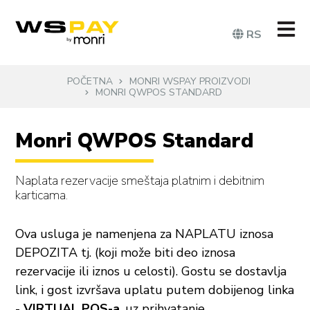
RS
POČETNA
MONRI WSPAY PROIZVODI
MONRI QWPOS STANDARD
Monri QWPOS Standard
Naplata rezervacije smeštaja platnim i debitnim
karticama.
Ova usluga je namenjena za NAPLATU iznosa
DEPOZITA tj. (koji može biti deo iznosa
rezervacije ili iznos u celosti). Gostu se dostavlja
link, i gost izvršava uplatu putem dobijenog linka
-
VIRTUAL POS-a
, uz prihvatanje