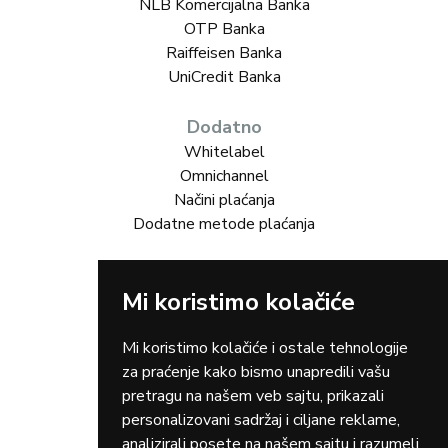
NLB Komercijalna Banka
OTP Banka
Raiffeisen Banka
UniCredit Banka
Dodatno
Whitelabel
Omnichannel
Načini plaćanja
Dodatne metode plaćanja
Rešenja za Vas
Mi koristimo kolačiće
Online trgovina
Turizam
Gastro
Mi koristimo kolačiće i ostale tehnologije
Rent-a-car
za praćenje kako bismo unapredili vašu
Dostava
pretragu na našem veb sajtu, prikazali
Zdravstvo
personalizovani sadržaj i ciljane reklame,
Osiguranja
analizirali posete na našem sajtu i razumeli