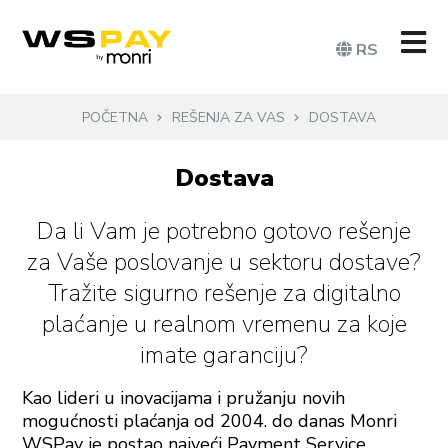
RS
POČETNA
REŠENJA ZA VAS
DOSTAVA
Dostava
Da li Vam je potrebno gotovo rešenje
za Vaše poslovanje u sektoru dostave?
Tražite sigurno rešenje za digitalno
plaćanje u realnom vremenu za koje
imate garanciju?
Kao lideri u inovacijama i pružanju novih
mogućnosti plaćanja od 2004. do danas Monri
WSPay je postao najveći Payment Service